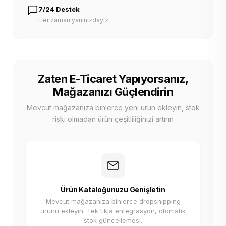
7/24 Destek
Her zaman yanınızdayız
Zaten E-Ticaret Yapıyorsanız,
Mağazanızı Güçlendirin
Mevcut mağazanıza binlerce yeni ürün ekleyin, stok
riski olmadan ürün çeşitliliğinizi artırın
Ürün Kataloğunuzu Genişletin
Mevcut mağazanıza binlerce dropshipping
ürünü ekleyin. Tek tıkla entegrasyon, otomatik
stok güncellemesi.