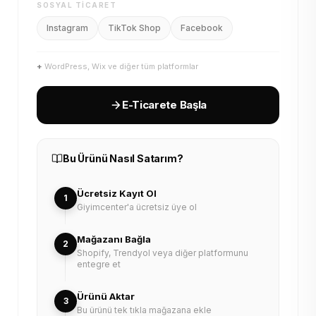
SOSYAL TICARET
Instagram
TikTok Shop
Facebook
+
WordPress, Wix ve diğer tüm platformlar
E-Ticarete Başla
Bu Ürünü Nasıl Satarım?
Ücretsiz Kayıt Ol
1
Giyimcenter'a ücretsiz üye ol
Mağazanı Bağla
2
Shopify, Trendyol veya diğer platformunu
entegre et
Ürünü Aktar
3
Bu ürünü tek tıkla mağazana ekle