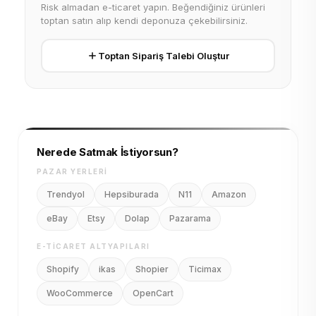
Risk almadan e-ticaret yapın. Beğendiğiniz ürünleri
toptan satın alıp kendi deponuza çekebilirsiniz.
Toptan Sipariş Talebi Oluştur
Nerede Satmak İstiyorsun?
PAZAR YERLERI
Trendyol
Hepsiburada
N11
Amazon
eBay
Etsy
Dolap
Pazarama
E-TICARET ALTYAPILARI
Shopify
ikas
Shopier
Ticimax
WooCommerce
OpenCart