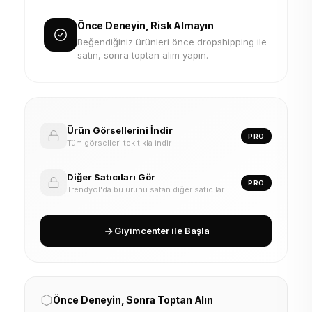
Önce Deneyin, Risk Almayın
Beğendiğiniz ürünleri önce dropshipping ile
satın, sonra toptan alım yapın.
Ürün Görsellerini İndir
PRO
Tüm görselleri tek tıkla indir
Diğer Satıcıları Gör
PRO
Trendyol'da bu ürünü satan diğer satıcılar
Giyimcenter ile Başla
Önce Deneyin, Sonra Toptan Alın