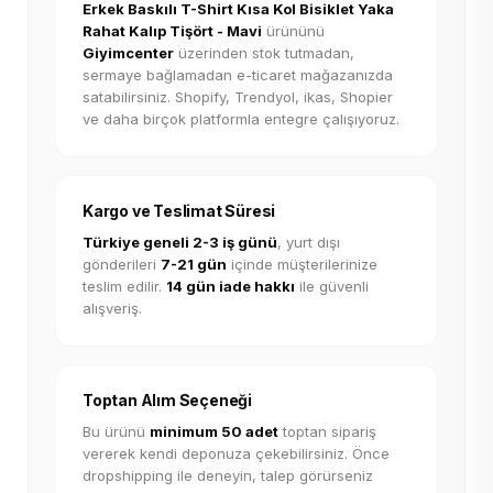
Erkek Baskılı T-Shirt Kısa Kol Bisiklet Yaka
Rahat Kalıp Tişört - Mavi
ürününü
Giyimcenter
üzerinden stok tutmadan,
sermaye bağlamadan e-ticaret mağazanızda
satabilirsiniz. Shopify, Trendyol, ikas, Shopier
ve daha birçok platformla entegre çalışıyoruz.
Kargo ve Teslimat Süresi
Türkiye geneli 2-3 iş günü
, yurt dışı
gönderileri
7-21 gün
içinde müşterilerinize
teslim edilir.
14 gün iade hakkı
ile güvenli
alışveriş.
Toptan Alım Seçeneği
Bu ürünü
minimum 50 adet
toptan sipariş
vererek kendi deponuza çekebilirsiniz. Önce
dropshipping ile deneyin, talep görürseniz