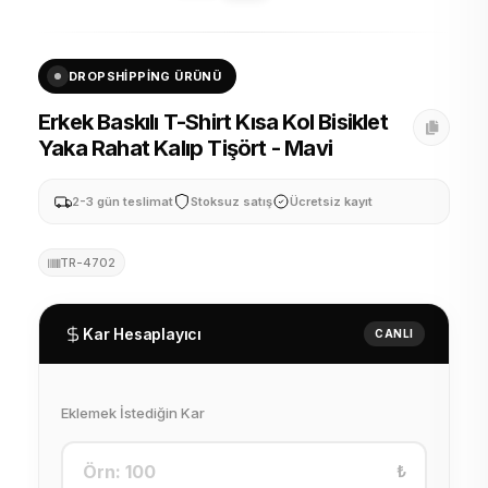
DROPSHIPPING ÜRÜNÜ
Erkek Baskılı T-Shirt Kısa Kol Bisiklet
Yaka Rahat Kalıp Tişört - Mavi
2-3 gün teslimat
Stoksuz satış
Ücretsiz kayıt
TR-4702
Kar Hesaplayıcı
CANLI
Eklemek İstediğin Kar
₺