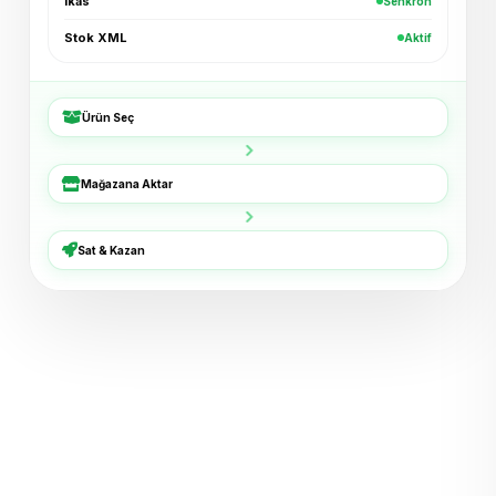
ikas
Senkron
Kadın Bluz — Ekru
+₺96
Shopier · 4 dk
Stok XML
Aktif
Bucket Şapka — Haki
+₺54
ikas · 6 dk
Ürün Seç
3'lü Çorap Seti
+₺38
XML · 8 dk
Mağazana Aktar
Basic Tişört — Lacivert
+₺72
Trendyol · 11 dk
Sat & Kazan