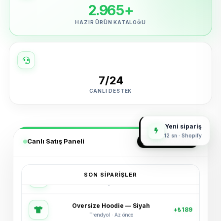
2.965+
HAZIR ÜRÜN KATALOĞU
7/24
CANLI DESTEK
Yeni sipariş
12 sn · Shopify
Canlı Satış Paneli
GERÇEK ZAMANLI
SON SIPARIŞLER
Oversize Hoodie — Siyah
+₺189
Trendyol · Az önce