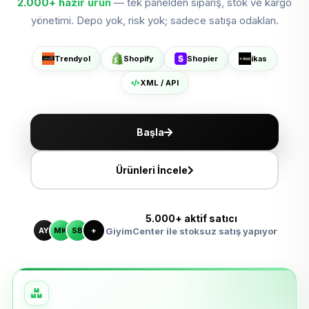
2.000+
hazır ürün
— tek panelden sipariş, stok ve kargo
Shopier'da Aç
yönetimi. Depo yok, risk yok; sadece satışa odaklan.
ikas'ta Sat
Trendyol
Shopify
Shopier
ikas
XML ile Ölçeklen
XML / API
Başla
Ürünleri İncele
5.000+ aktif satıcı
AY
MK
SB
+
GiyimCenter ile stoksuz satış yapıyor