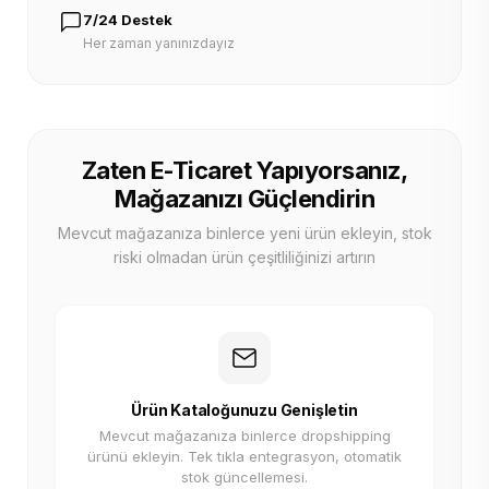
7/24 Destek
Her zaman yanınızdayız
Zaten E-Ticaret Yapıyorsanız,
Mağazanızı Güçlendirin
Mevcut mağazanıza binlerce yeni ürün ekleyin, stok
riski olmadan ürün çeşitliliğinizi artırın
Ürün Kataloğunuzu Genişletin
Mevcut mağazanıza binlerce dropshipping
ürünü ekleyin. Tek tıkla entegrasyon, otomatik
stok güncellemesi.