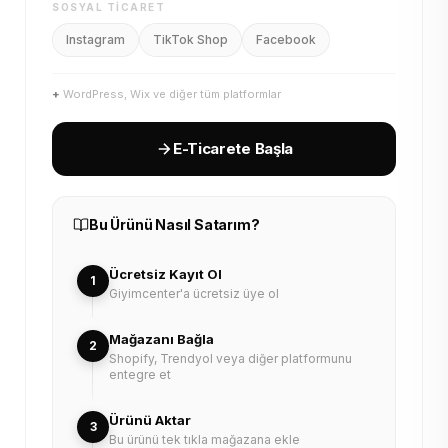
SOSYAL TICARET
Instagram
TikTok Shop
Facebook
+
WordPress, Wix ve diğer tüm platformlar
E-Ticarete Başla
Bu Ürünü Nasıl Satarım?
Ücretsiz Kayıt Ol
1
Giyimcenter'a ücretsiz üye ol
Mağazanı Bağla
2
Shopify, Trendyol veya diğer platformunu
entegre et
Ürünü Aktar
3
Bu ürünü tek tıkla mağazana ekle