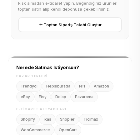
Risk almadan e-ticaret yapın. Beğendiğiniz ürünleri
toptan satın alıp kendi deponuza çekebilirsiniz.
Toptan Sipariş Talebi Oluştur
Nerede Satmak İstiyorsun?
PAZAR YERLERI
Trendyol
Hepsiburada
N11
Amazon
eBay
Etsy
Dolap
Pazarama
E-TICARET ALTYAPILARI
Shopify
ikas
Shopier
Ticimax
WooCommerce
OpenCart