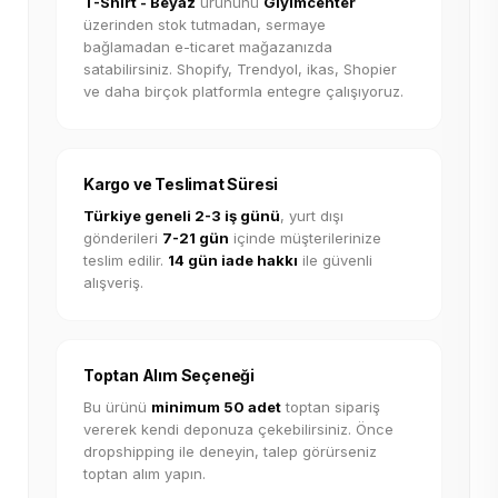
T-Shirt - Beyaz
ürününü
Giyimcenter
üzerinden stok tutmadan, sermaye
bağlamadan e-ticaret mağazanızda
satabilirsiniz. Shopify, Trendyol, ikas, Shopier
ve daha birçok platformla entegre çalışıyoruz.
Kargo ve Teslimat Süresi
Türkiye geneli 2-3 iş günü
, yurt dışı
gönderileri
7-21 gün
içinde müşterilerinize
teslim edilir.
14 gün iade hakkı
ile güvenli
alışveriş.
Toptan Alım Seçeneği
Bu ürünü
minimum 50 adet
toptan sipariş
vererek kendi deponuza çekebilirsiniz. Önce
dropshipping ile deneyin, talep görürseniz
toptan alım yapın.