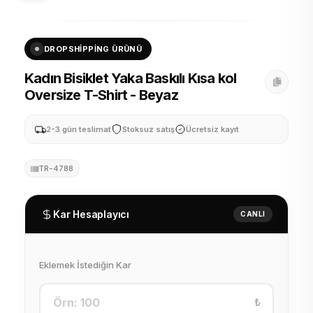
DROPSHIPPING ÜRÜNÜ
Kadın Bisiklet Yaka Baskılı Kısa kol
Oversize T-Shirt - Beyaz
2-3 gün teslimat
Stoksuz satış
Ücretsiz kayıt
TR-4788
Kar Hesaplayıcı
CANLI
Eklemek İstediğin Kar
₺