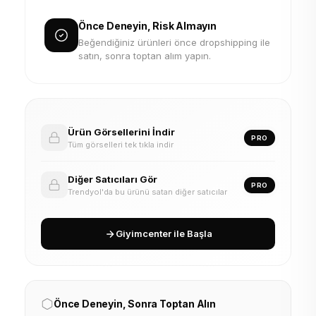
Önce Deneyin, Risk Almayın
Beğendiğiniz ürünleri önce dropshipping ile
satın, sonra toptan alım yapın.
Ürün Görsellerini İndir
PRO
Tüm görselleri tek tıkla indir
Diğer Satıcıları Gör
PRO
Trendyol'da bu ürünü satan diğer satıcılar
Giyimcenter ile Başla
Önce Deneyin, Sonra Toptan Alın