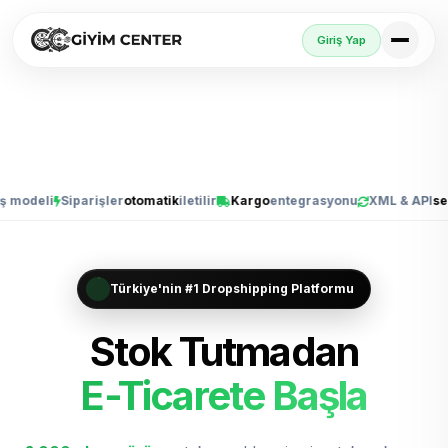
Giriş Yap
li
Siparişler
otomatik
iletilir
Kargo
entegrasyonu
XML & API
senkron
Türkiye'nin #1 Dropshipping Platformu
Stok Tutmadan
Trendyol, Sho
E-Ticarete Başla
Trendyol'da Sat