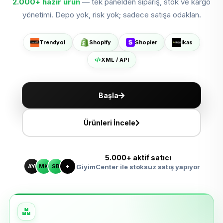
2.000+
hazır ürün
— tek panelden sipariş, stok ve kargo
Shopify'da Büyüt
yönetimi. Depo yok, risk yok; sadece satışa odaklan.
Shopier'da Aç
Trendyol
Shopify
Shopier
ikas
ikas'ta Sat
XML / API
XML ile Ölçeklen
Başla
Ürünleri İncele
5.000+ aktif satıcı
AY
MK
SB
+
GiyimCenter ile stoksuz satış yapıyor