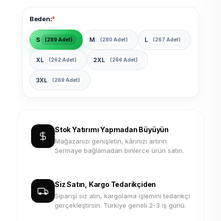
*
Beden:
S
M
L
(289 Adet)
(280 Adet)
(267 Adet)
XL
2XL
(262 Adet)
(266 Adet)
3XL
(269 Adet)
Stok Yatırımı Yapmadan Büyüyün
Mağazanızı genişletin, kârınızı artırın.
Sermaye bağlamadan binlerce ürün satın.
Siz Satın, Kargo Tedarikçiden
Siparişi siz alın, kargolama işlemini tedarikçi
gerçekleştirsin. Türkiye geneli 2-3 iş günü.