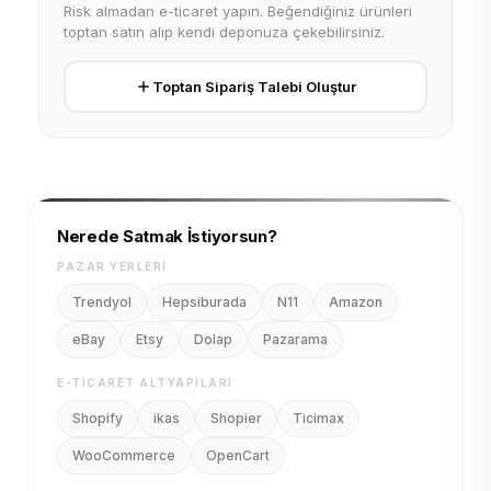
Risk almadan e-ticaret yapın. Beğendiğiniz ürünleri
toptan satın alıp kendi deponuza çekebilirsiniz.
Toptan Sipariş Talebi Oluştur
Nerede Satmak İstiyorsun?
PAZAR YERLERI
Trendyol
Hepsiburada
N11
Amazon
eBay
Etsy
Dolap
Pazarama
E-TICARET ALTYAPILARI
Shopify
ikas
Shopier
Ticimax
WooCommerce
OpenCart