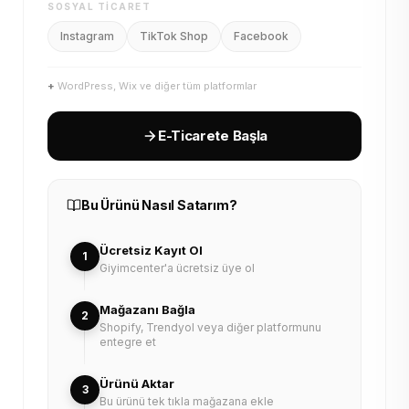
SOSYAL TICARET
Instagram
TikTok Shop
Facebook
+
WordPress, Wix ve diğer tüm platformlar
E-Ticarete Başla
Bu Ürünü Nasıl Satarım?
Ücretsiz Kayıt Ol
1
Giyimcenter'a ücretsiz üye ol
Mağazanı Bağla
2
Shopify, Trendyol veya diğer platformunu
entegre et
Ürünü Aktar
3
Bu ürünü tek tıkla mağazana ekle