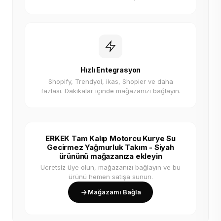
Hızlı Entegrasyon
Shopify, Trendyol, ikas, Shopier ve daha
fazlası. Dakikalar içinde mağazanızı bağlayın.
ERKEK Tam Kalıp Motorcu Kurye Su
Gecirmez Yağmurluk Takım - Siyah
ürününü mağazanıza ekleyin
Ücretsiz üye olun, mağazanızı bağlayın ve bu
ürünü hemen satışa sunun.
Mağazamı Bağla