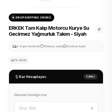
DROPSHIPPING ÜRÜNÜ
ERKEK Tam Kalıp Motorcu Kurye Su
Gecirmez Yağmurluk Takım - Siyah
2-3 gün teslimat
Stoksuz satış
Ücretsiz kayıt
TR-6638
Kar Hesaplayıcı
CANLI
Eklemek İstediğin Kar
₺