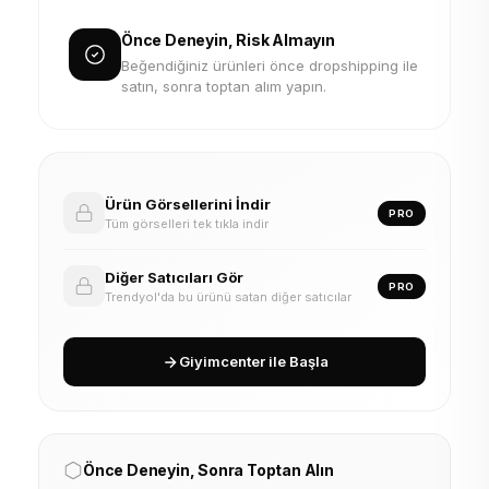
Önce Deneyin, Risk Almayın
Beğendiğiniz ürünleri önce dropshipping ile
satın, sonra toptan alım yapın.
Ürün Görsellerini İndir
PRO
Tüm görselleri tek tıkla indir
Diğer Satıcıları Gör
PRO
Trendyol'da bu ürünü satan diğer satıcılar
Giyimcenter ile Başla
Önce Deneyin, Sonra Toptan Alın