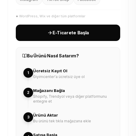
+
WordPress, Wix ve diğer tüm platformlar
E-Ticarete Başla
Bu Ürünü Nasıl Satarım?
Ücretsiz Kayıt Ol
1
Giyimcenter'a ücretsiz üye ol
Mağazanı Bağla
2
Shopify, Trendyol veya diğer platformunu
entegre et
Ürünü Aktar
3
Bu ürünü tek tıkla mağazana ekle
Satışa Başla