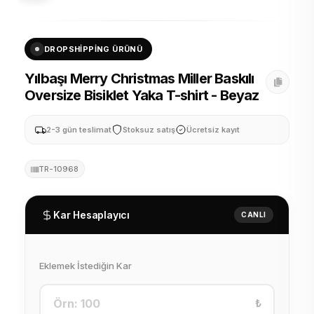
DROPSHIPPING ÜRÜNÜ
Yılbaşı Merry Christmas Miller Baskılı
Oversize Bisiklet Yaka T-shirt - Beyaz
2-3 gün teslimat
Stoksuz satış
Ücretsiz kayıt
TR-10968
Kar Hesaplayıcı
CANLI
Eklemek İstediğin Kar
₺