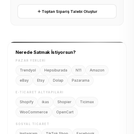
Toptan Sipariş Talebi Oluştur
Nerede Satmak İstiyorsun?
PAZAR YERLERI
Trendyol
Hepsiburada
N11
Amazon
eBay
Etsy
Dolap
Pazarama
E-TICARET ALTYAPILARI
Shopify
ikas
Shopier
Ticimax
WooCommerce
OpenCart
SOSYAL TICARET
Instagram
TikTok Shop
Facebook