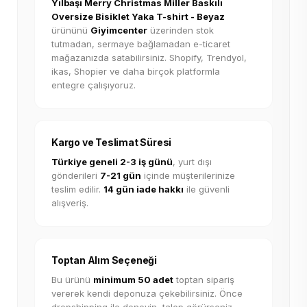
Yılbaşı Merry Christmas Miller Baskılı
Oversize Bisiklet Yaka T-shirt - Beyaz
ürününü
Giyimcenter
üzerinden stok
tutmadan, sermaye bağlamadan e-ticaret
mağazanızda satabilirsiniz. Shopify, Trendyol,
ikas, Shopier ve daha birçok platformla
entegre çalışıyoruz.
Kargo ve Teslimat Süresi
Türkiye geneli 2-3 iş günü
, yurt dışı
gönderileri
7-21 gün
içinde müşterilerinize
teslim edilir.
14 gün iade hakkı
ile güvenli
alışveriş.
Toptan Alım Seçeneği
Bu ürünü
minimum 50 adet
toptan sipariş
vererek kendi deponuza çekebilirsiniz. Önce