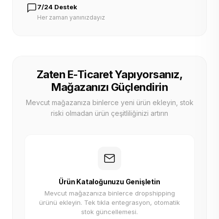
7/24 Destek
Her zaman yanınızdayız
Zaten E-Ticaret Yapıyorsanız,
Mağazanızı Güçlendirin
Mevcut mağazanıza binlerce yeni ürün ekleyin, stok
riski olmadan ürün çeşitliliğinizi artırın
Ürün Kataloğunuzu Genişletin
Mevcut mağazanıza binlerce dropshipping
ürünü ekleyin. Tek tıkla entegrasyon, otomatik
stok güncellemesi.