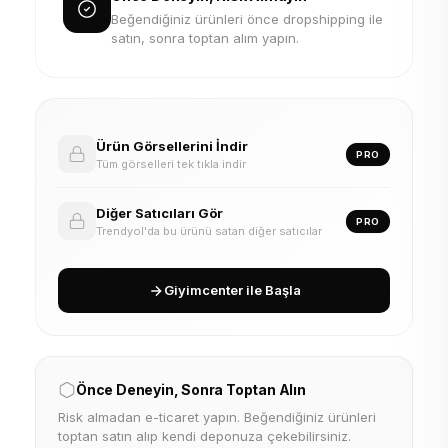
Beğendiğiniz ürünleri önce dropshipping ile
satın, sonra toptan alım yapın.
Ürün Görsellerini İndir
PRO
Tüm görselleri tek tıkla indir
Diğer Satıcıları Gör
PRO
Trendyol'da bu ürünü satan diğer satıcılar
Giyimcenter ile Başla
Önce Deneyin, Sonra Toptan Alın
Risk almadan e-ticaret yapın. Beğendiğiniz ürünleri
toptan satın alıp kendi deponuza çekebilirsiniz.