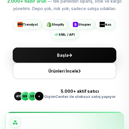
2.000+
hazır ürün
— tek panelden sipariş, stok ve kargo
Shopier'da Aç
yönetimi. Depo yok, risk yok; sadece satışa odaklan.
ikas'ta Sat
Trendyol
Shopify
Shopier
ikas
XML ile Ölçeklen
XML / API
Başla
Ürünleri İncele
5.000+ aktif satıcı
AY
MK
SB
+
GiyimCenter ile stoksuz satış yapıyor