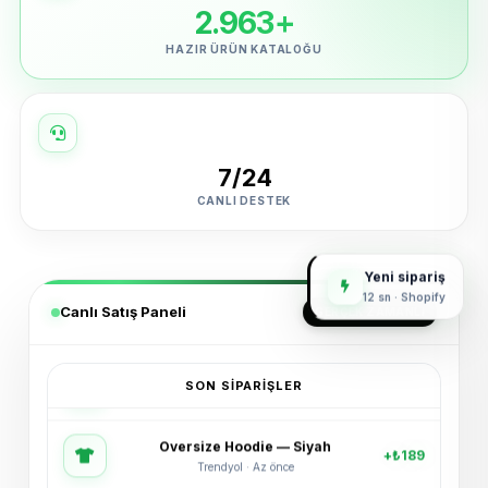
2.963+
HAZIR ÜRÜN KATALOĞU
7/24
CANLI DESTEK
Yeni sipariş
12 sn · Shopify
Canlı Satış Paneli
GERÇEK ZAMANLI
SON SIPARIŞLER
Oversize Hoodie — Siyah
+₺189
Trendyol · Az önce
Spor Ayakkabı — Beyaz