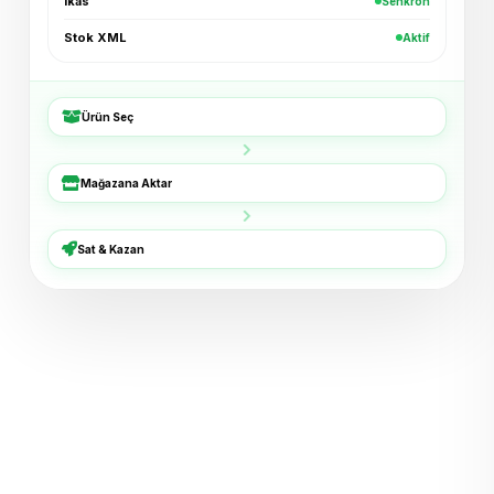
ikas
Senkron
Kadın Bluz — Ekru
+₺96
Shopier · 4 dk
Stok XML
Aktif
Bucket Şapka — Haki
+₺54
ikas · 6 dk
Ürün Seç
3'lü Çorap Seti
+₺38
XML · 8 dk
Mağazana Aktar
Basic Tişört — Lacivert
+₺72
Trendyol · 11 dk
Sat & Kazan