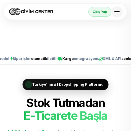
Giriş Yap
i
Siparişler
otomatik
iletilir
Kargo
entegrasyonu
XML & API
senkron
Türkiye'nin #1 Dropshipping Platformu
Stok Tutmadan
E-Ticarete Başla
Trendyol, Sho
Trendyol'da Sat
Shopify'da Büyüt