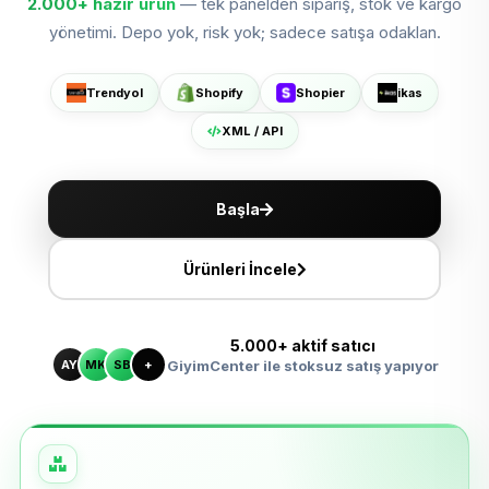
2.000+
hazır ürün
— tek panelden sipariş, stok ve kargo
Shopier'da Aç
yönetimi. Depo yok, risk yok; sadece satışa odaklan.
ikas'ta Sat
Trendyol
Shopify
Shopier
ikas
XML ile Ölçeklen
XML / API
Başla
Ürünleri İncele
5.000+ aktif satıcı
AY
MK
SB
+
GiyimCenter ile stoksuz satış yapıyor