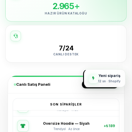
2.965+
HAZIR ÜRÜN KATALOĞU
7/24
CANLI DESTEK
Yeni sipariş
12 sn · Shopify
Canlı Satış Paneli
GERÇEK ZAMANLI
SON SIPARIŞLER
Oversize Hoodie — Siyah
+₺189
Trendyol · Az önce