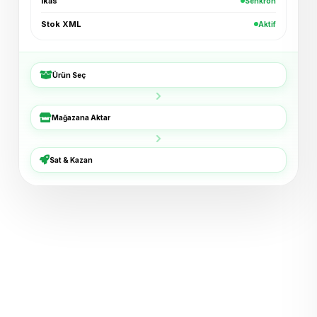
ikas
Senkron
Kadın Bluz — Ekru
+₺96
Stok XML
Shopier · 4 dk
Aktif
Bucket Şapka — Haki
+₺54
ikas · 6 dk
Ürün Seç
3'lü Çorap Seti
+₺38
XML · 8 dk
Mağazana Aktar
Basic Tişört — Lacivert
+₺72
Sat & Kazan
Trendyol · 11 dk