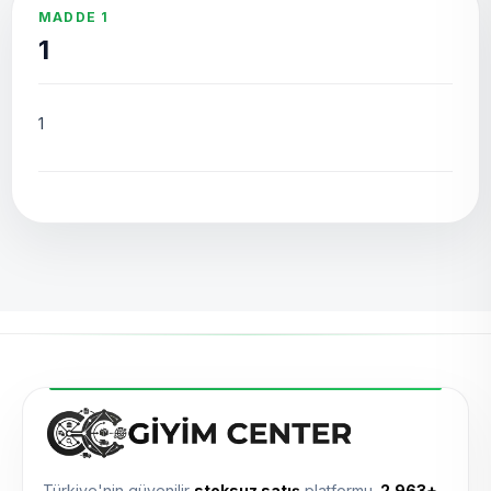
MADDE 1
1
1
Türkiye'nin güvenilir
stoksuz satış
platformu.
2.963+