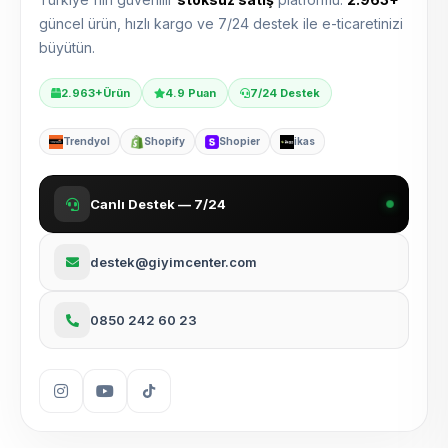
güncel ürün, hızlı kargo ve 7/24 destek ile e-ticaretinizi
büyütün.
2.963+
Ürün
4.9 Puan
7/24 Destek
Trendyol
Shopify
Shopier
ikas
Canlı Destek — 7/24
destek@giyimcenter.com
0850 242 60 23