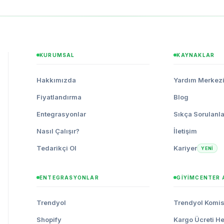
KURUMSAL
KAYNAKLAR
Hakkımızda
Yardım Merkez
Fiyatlandırma
Blog
Entegrasyonlar
Sıkça Sorulanla
Nasıl Çalışır?
İletişim
Tedarikçi Ol
Kariyer
YENİ
ENTEGRASYONLAR
GIYIMCENTER
Trendyol
Trendyol Komi
Shopify
Kargo Ücreti H