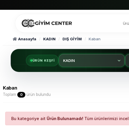
Ürü
Anasayfa
KADIN
DIŞ GİYİM
Kaban
KADIN
ÜRÜN KEŞFI
Kaban
Toplam
ürün bulundu
0
Bu kategoriye ait
Ürün Bulunamadı!
Tüm ürünlerimizi ince