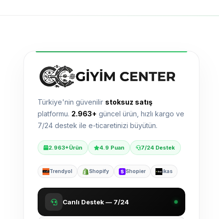
Türkiye'nin güvenilir
stoksuz satış
platformu.
2.963+
güncel ürün, hızlı kargo ve
7/24 destek ile e-ticaretinizi büyütün.
2.963+
Ürün
4.9 Puan
7/24 Destek
Trendyol
Shopify
Shopier
ikas
Canlı Destek — 7/24