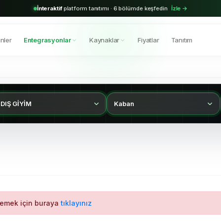
İnteraktif
platform tanıtımı · 6 bölümde keşfedin
İzle →
nler
Entegrasyonlar
Kaynaklar
Fiyatlar
Tanıtım
DIŞ GİYİM
Kaban
lemek için buraya
tıklayınız